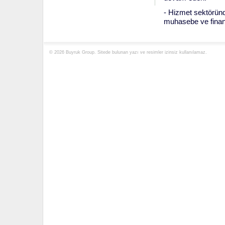
- Hizmet sektöründ
muhasebe ve finan
© 2026 Buyruk Group. Sitede bulunan yazı ve resimler izinsiz kullanılamaz.