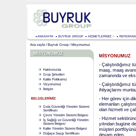
ANASAYFA
BUYRUK GROUP
HİZMETLERİMİZ
REFERANS
Ana sayfa
/
Buyruk Group
/ Misyonumuz
MİSYONUMUZ
- Çalıştırdığımız t
maaş, maaş avansı
Hakkımızda
Grup Şirketleri
zamanında ve eksik
Kalite Poitikamız
- Çalıştırdığımız t
Vizyonumuz
İletişim
ihtiyaçlarını munt
- Her görev için dikk
BELGELERİMİZ
elemanları çalıştır
Gıda Güvenliği Yönetim Sistemi
olan hizmeti ve ça
Sertifikası
Çevre Yönetim Sistemi Belgesi
- Hizmet sektöründ
İş Sağlığı ve Güvenliği Yönetim
yılından bugüne dek
Sistemi Belgesi
Kalite Yönetim Sistemi Belgesi
müşteri portföyünü
Doğaya Saygı Sertifikası
devam eden.