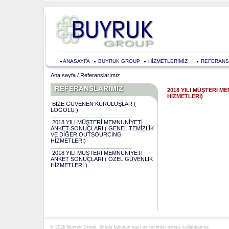
ANASAYFA
BUYRUK GROUP
HİZMETLERİMİZ
REFERANS
Ana sayfa
/
Referanslarımız
2018 YILI MÜŞTERİ 
HİZMETLERİ)
BİZE GÜVENEN KURULUŞLAR (
LOGOLU )
2018 YILI MÜŞTERİ MEMNUNİYETİ
ANKET SONUÇLARI ( GENEL TEMİZLİK
VE DİĞER OUTSOURCING
HİZMETLERİ)
2018 YILI MÜŞTERİ MEMNUNİYETİ
ANKET SONUÇLARI ( ÖZEL GÜVENLİK
HİZMETLERİ )
© 2026 Buyruk Group. Sitede bulunan yazı ve resimler izinsiz kullanılamaz.