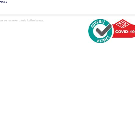
RING
ı ve resimler izinsiz kullanılamaz.