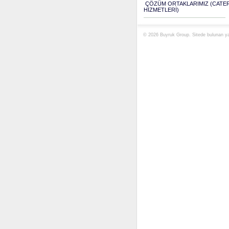
ÇÖZÜM ORTAKLARIMIZ (CATE
HİZMETLERİ)
© 2026 Buyruk Group. Sitede bulunan yaz