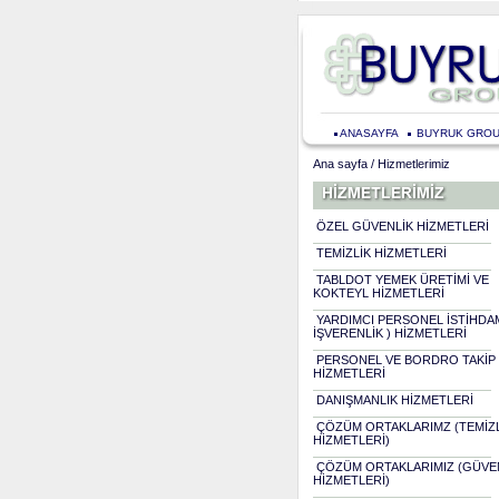
ANASAYFA
BUYRUK GRO
Ana sayfa
/ Hizmetlerimiz
ÖZEL GÜVENLİK HİZMETLERİ
TEMİZLİK HİZMETLERİ
TABLDOT YEMEK ÜRETİMİ VE
KOKTEYL HİZMETLERİ
YARDIMCI PERSONEL İSTİHDAMI
İŞVERENLİK ) HİZMETLERİ
PERSONEL VE BORDRO TAKİP
HİZMETLERİ
DANIŞMANLIK HİZMETLERİ
ÇÖZÜM ORTAKLARIMZ (TEMİZL
HİZMETLERİ)
ÇÖZÜM ORTAKLARIMIZ (GÜVE
HİZMETLERİ)