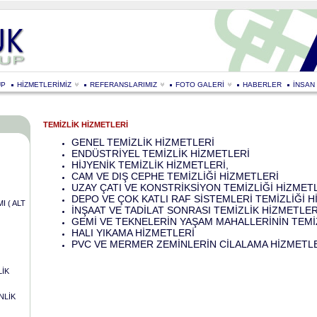
UP
HİZMETLERİMİZ
REFERANSLARIMIZ
FOTO GALERİ
HABERLER
İNSAN
TEMİZLİK HİZMETLERİ
GENEL TEMİZLİK HİZMETLERİ
ENDÜSTRİYEL TEMİZLİK HİZMETLERİ
HİJYENİK TEMİZLİK HİZMETLERİ
,
CAM VE DIŞ CEPHE TEMİZLİĞİ HİZMETLERİ
UZAY ÇATI VE KONSTRİKSİYON TEMİZLİĞİ HİZMETL
DEPO VE ÇOK KATLI RAF SİSTEMLERİ TEMİZLİĞİ H
 ( ALT
İNŞAAT VE TADİLAT SONRASI TEMİZLİK HİZMETLER
GEMİ VE TEKNELERİN YAŞAM MAHALLERİNİN TEMİ
HALI YIKAMA HİZMETLERİ
PVC VE MERMER ZEMİNLERİN CİLALAMA HİZMETL
İK
NLİK